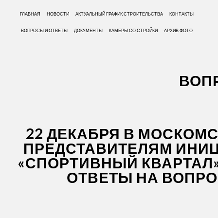
ГЛАВНАЯ
НОВОСТИ
АКТУАЛЬНЫЙ ГРАФИК СТРОИТЕЛЬСТВА
КОНТАКТЫ
ВОПРОСЫ И ОТВЕТЫ
ДОКУМЕНТЫ
КАМЕРЫ СО СТРОЙКИ
АРХИВ ФОТО
ВОПР
22 ДЕКАБРЯ В
МОСКОМС
ПРЕДСТАВИТЕЛЯМ ИНИЦ
«СПОРТИВНЫЙ КВАРТАЛ»
ОТВЕТЫ НА ВОПРО